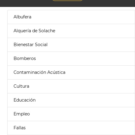
Albufera
Alquería de Solache
Bienestar Social
Bomberos
Contaminación Acústica
Cultura
Educación
Empleo
Fallas