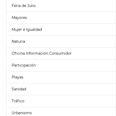
Feria de Julio
Mayores
Mujer e Igualdad
Naturia
Oficina Información Consumidor
Participación
Playas
Sanidad
Tráfico
Urbanismo