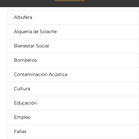
Albufera
Alquería de Solache
Bienestar Social
Bomberos
Contaminación Acústica
Cultura
Educación
Empleo
Fallas