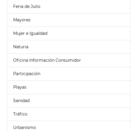
Feria de Julio
Mayores
Mujer e Igualdad
Naturia
Oficina Información Consumidor
Participación
Playas
Sanidad
Tráfico
Urbanismo