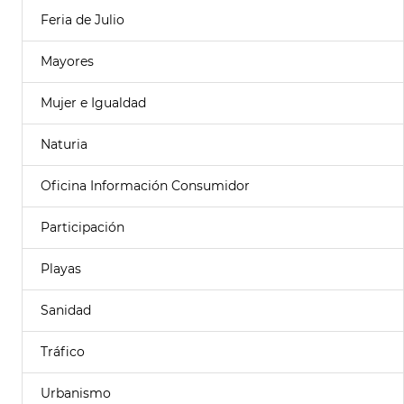
Feria de Julio
Mayores
Mujer e Igualdad
Naturia
Oficina Información Consumidor
Participación
Playas
Sanidad
Tráfico
Urbanismo