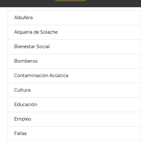
Albufera
Alquería de Solache
Bienestar Social
Bomberos
Contaminación Acústica
Cultura
Educación
Empleo
Fallas