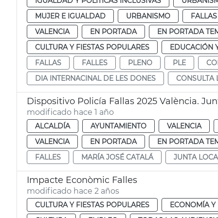
IGUALDAD Y POLÍTICAS INCLUSIVAS
URBANISM
MUJER E IGUALDAD
URBANISMO
FALLAS
VALENCIA
EN PORTADA
EN PORTADA TE
CULTURA Y FIESTAS POPULARES
EDUCACIÓN 
FALLAS
FALLES
PLENO
PLE
CO
DIA INTERNACINAL DE LES DONES
CONSULTA 
Dispositivo Policía Fallas 2025 València. Ju
modificado hace 1 año
ALCALDÍA
AYUNTAMIENTO
VALENCIA
VALENCIA
EN PORTADA
EN PORTADA TE
FALLES
MARÍA JOSÉ CATALÁ
JUNTA LOCA
Impacte Econòmic Falles
modificado hace 2 años
CULTURA Y FIESTAS POPULARES
ECONOMÍA Y