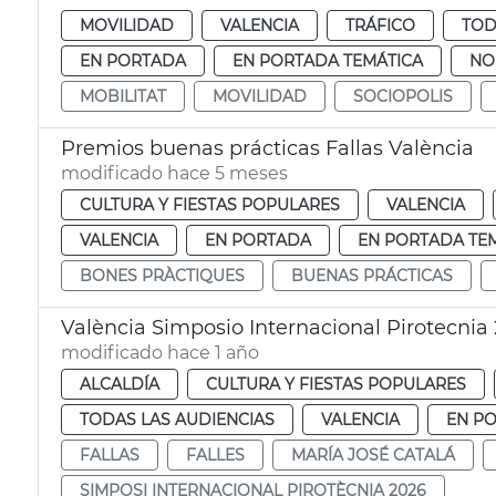
MOVILIDAD
VALENCIA
TRÁFICO
TOD
EN PORTADA
EN PORTADA TEMÁTICA
NO
MOBILITAT
MOVILIDAD
SOCIOPOLIS
Premios buenas prácticas Fallas València
modificado hace 5 meses
CULTURA Y FIESTAS POPULARES
VALENCIA
VALENCIA
EN PORTADA
EN PORTADA TE
BONES PRÀCTIQUES
BUENAS PRÁCTICAS
València Simposio Internacional Pirotecnia
modificado hace 1 año
ALCALDÍA
CULTURA Y FIESTAS POPULARES
TODAS LAS AUDIENCIAS
VALENCIA
EN P
FALLAS
FALLES
MARÍA JOSÉ CATALÁ
SIMPOSI INTERNACIONAL PIROTÈCNIA 2026