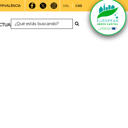
PPVALÈNCIA
VAL
CAS
CTUALIDAD