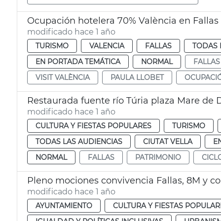
Ocupación hotelera 70% València en Fallas
modificado hace 1 año
TURISMO
VALENCIA
FALLAS
TODAS 
EN PORTADA TEMÁTICA
NORMAL
FALLAS
VISIT VALÈNCIA
PAULA LLOBET
OCUPACI
Restaurada fuente río Túria plaza Mare de 
modificado hace 1 año
CULTURA Y FIESTAS POPULARES
TURISMO
TODAS LAS AUDIENCIAS
CIUTAT VELLA
E
NORMAL
FALLAS
PATRIMONIO
CICL
Pleno mociones convivencia Fallas, 8M y c
modificado hace 1 año
AYUNTAMIENTO
CULTURA Y FIESTAS POPULAR