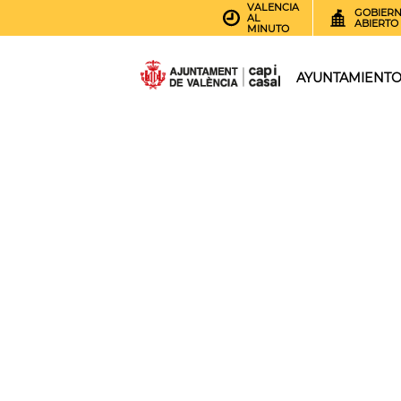
VALENCIA
GOBIER
AL
ABIERTO
MINUTO
AYUNTAMIENT