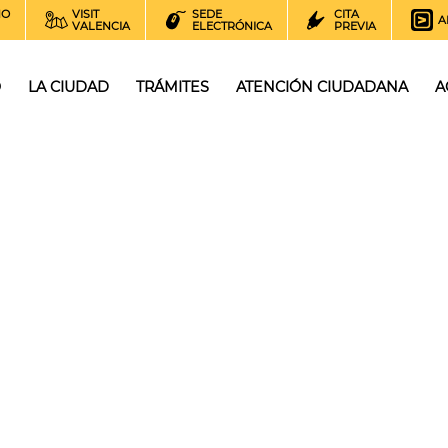
NO
VISIT
SEDE
CITA
A
VALENCIA
ELECTRÓNICA
PREVIA
O
LA CIUDAD
TRÁMITES
ATENCIÓN CIUDADANA
A