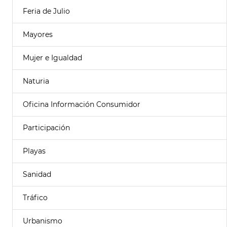
Feria de Julio
Mayores
Mujer e Igualdad
Naturia
Oficina Información Consumidor
Participación
Playas
Sanidad
Tráfico
Urbanismo