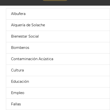
Albufera
Alquería de Solache
Bienestar Social
Bomberos
Contaminación Acústica
Cultura
Educación
Empleo
Fallas