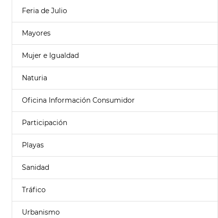
Feria de Julio
Mayores
Mujer e Igualdad
Naturia
Oficina Información Consumidor
Participación
Playas
Sanidad
Tráfico
Urbanismo