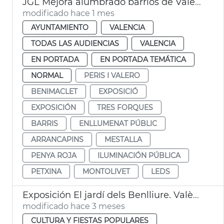
JGL Mejora alumbrado barrios de València
modificado hace 1 mes
AYUNTAMIENTO
VALENCIA
TODAS LAS AUDIENCIAS
VALENCIA
EN PORTADA
EN PORTADA TEMÁTICA
NORMAL
PERIS I VALERO
BENIMACLET
EXPOSICIÓ
EXPOSICIÓN
TRES FORQUES
BARRIS
ENLLUMENAT PÚBLIC
ARRANCAPINS
MESTALLA
PENYA ROJA
ILUMINACIÓN PÚBLICA
PETXINA
MONTOLIVET
LEDS
Exposición El jardí dels Benlliure. València
modificado hace 3 meses
CULTURA Y FIESTAS POPULARES