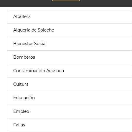
Albufera
Alquería de Solache
Bienestar Social
Bomberos
Contaminación Acústica
Cultura
Educación
Empleo
Fallas