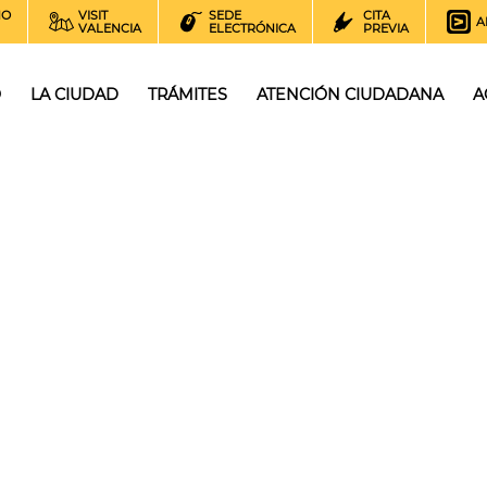
NO
VISIT
SEDE
CITA
A
VALENCIA
ELECTRÓNICA
PREVIA
O
LA CIUDAD
TRÁMITES
ATENCIÓN CIUDADANA
A