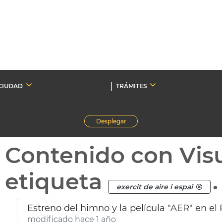
CIUDAD
TRÁMITES
Desplegar
Contenido con Vis
etiqueta
.
exercit de aire i espai
Estreno del himno y la película "AER" en el
modificado hace 1 año