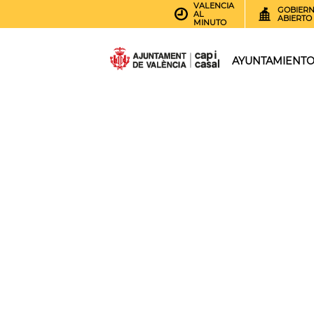
VALENCIA
GOBIER
AL
ABIERTO
MINUTO
AYUNTAMIENT