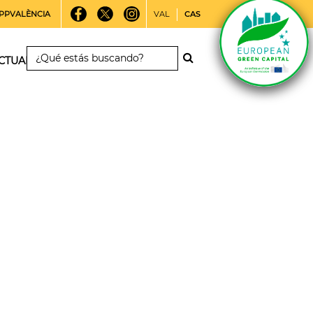
PPVALÈNCIA
VAL
CAS
CTUALIDAD