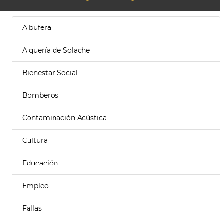
Albufera
Alquería de Solache
Bienestar Social
Bomberos
Contaminación Acústica
Cultura
Educación
Empleo
Fallas