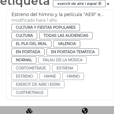
etiqueta
.
exercit de aire i espai
Estreno del himno y la película "AER" en el Palau
modificado hace 1 año
CULTURA Y FIESTAS POPULARES
CULTURA
TODAS LAS AUDIENCIAS
EL PLA DEL REAL
VALENCIA
EN PORTADA
EN PORTADA TEMÁTICA
NORMAL
PALAU DE LA MÚSICA
CORTOMETRAJE
ESTRENA
ESTRENO
HIMNE
HIMNO
EXERCIT DE AIRE I ESPAI
CURTMETRAGE