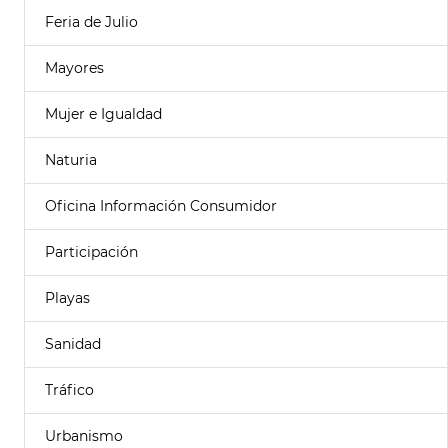
Feria de Julio
Mayores
Mujer e Igualdad
Naturia
Oficina Información Consumidor
Participación
Playas
Sanidad
Tráfico
Urbanismo