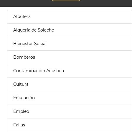
Albufera
Alquería de Solache
Bienestar Social
Bomberos
Contaminación Acústica
Cultura
Educación
Empleo
Fallas