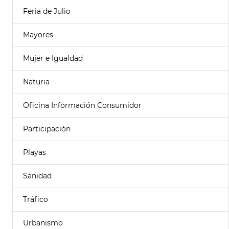
Feria de Julio
Mayores
Mujer e Igualdad
Naturia
Oficina Información Consumidor
Participación
Playas
Sanidad
Tráfico
Urbanismo