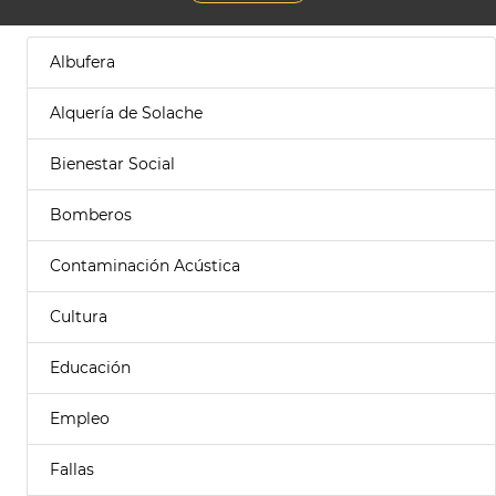
Albufera
Alquería de Solache
Bienestar Social
Bomberos
Contaminación Acústica
Cultura
Educación
Empleo
Fallas