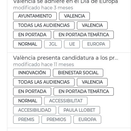
València se adhiere en el Día de Europa
modificado hace 3 meses
AYUNTAMIENTO
VALENCIA
TODAS LAS AUDIENCIAS
VALENCIA
EN PORTADA
EN PORTADA TEMÁTICA
NORMAL
JGL
UE
EUROPA
València presenta candidatura a los premios europeos de accesibilidad
modificado hace 11 meses
INNOVACIÓN
BIENESTAR SOCIAL
TODAS LAS AUDIENCIAS
VALENCIA
EN PORTADA
EN PORTADA TEMÁTICA
NORMAL
ACCESSIBILITAT
ACCESIBILIDAD
PAULA LLOBET
PREMIS
PREMIOS
EUROPA