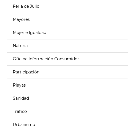
Feria de Julio
Mayores
Mujer e Igualdad
Naturia
Oficina Información Consumidor
Participación
Playas
Sanidad
Tráfico
Urbanismo