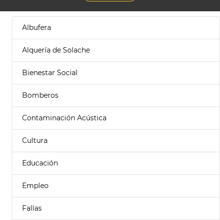
Albufera
Alquería de Solache
Bienestar Social
Bomberos
Contaminación Acústica
Cultura
Educación
Empleo
Fallas