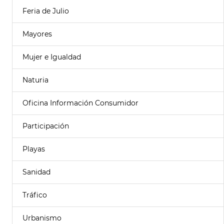
Feria de Julio
Mayores
Mujer e Igualdad
Naturia
Oficina Información Consumidor
Participación
Playas
Sanidad
Tráfico
Urbanismo