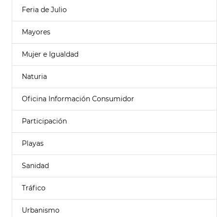
Feria de Julio
Mayores
Mujer e Igualdad
Naturia
Oficina Información Consumidor
Participación
Playas
Sanidad
Tráfico
Urbanismo