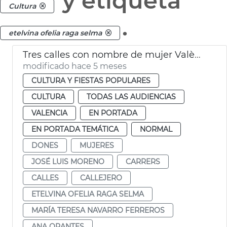
y etiqueta
Cultura
.
etelvina ofelia raga selma
Tres calles con nombre de mujer València
modificado hace 5 meses
CULTURA Y FIESTAS POPULARES
CULTURA
TODAS LAS AUDIENCIAS
VALENCIA
EN PORTADA
EN PORTADA TEMÁTICA
NORMAL
DONES
MUJERES
JOSÉ LUIS MORENO
CARRERS
CALLES
CALLEJERO
ETELVINA OFELIA RAGA SELMA
MARÍA TERESA NAVARRO FERREROS
ANA ORANTES