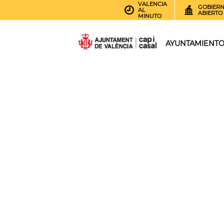
VALENCIA
GOBIER
AL
ABIERTO
MINUTO
AYUNTAMIENT