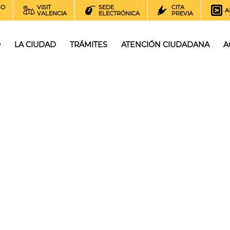
NO
VISIT
SEDE
CITA
A
VALENCIA
ELECTRÓNICA
PREVIA
O
LA CIUDAD
TRÁMITES
ATENCIÓN CIUDADANA
A