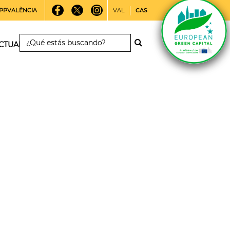
PPVALÈNCIA
VAL
CAS
CTUALIDAD