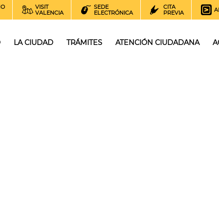
NO
VISIT
SEDE
CITA
A
VALENCIA
ELECTRÓNICA
PREVIA
O
LA CIUDAD
TRÁMITES
ATENCIÓN CIUDADANA
A