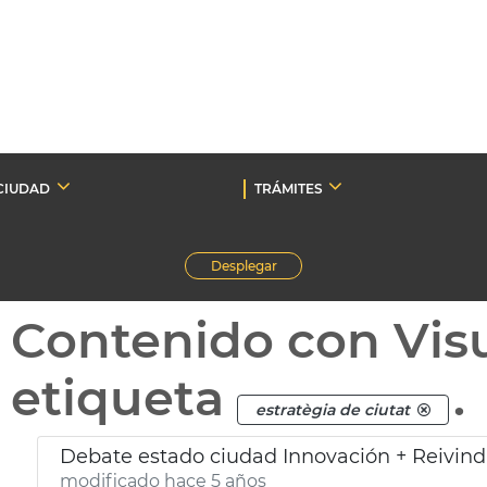
CIUDAD
TRÁMITES
Desplegar
Contenido con Vis
etiqueta
.
estratègia de ciutat
Debate estado ciudad Innovación + Reivind
modificado hace 5 años