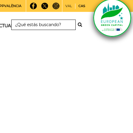
PPVALÈNCIA
VAL
CAS
CTUALIDAD