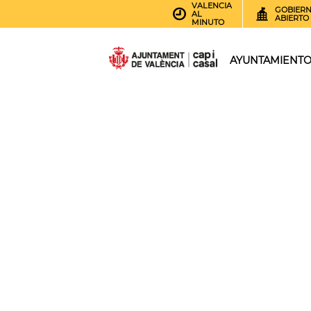
VALENCIA
GOBIER
AL
ABIERTO
MINUTO
AYUNTAMIENT