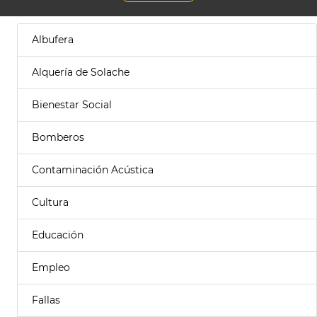
Albufera
Alquería de Solache
Bienestar Social
Bomberos
Contaminación Acústica
Cultura
Educación
Empleo
Fallas