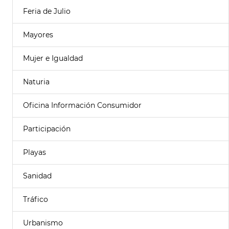
Feria de Julio
Mayores
Mujer e Igualdad
Naturia
Oficina Información Consumidor
Participación
Playas
Sanidad
Tráfico
Urbanismo