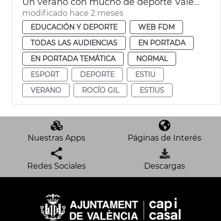
Un verano con mucho de deporte València
modificado hace 2 meses
EDUCACIÓN Y DEPORTE
WEB FDM
TODAS LAS AUDIENCIAS
EN PORTADA
EN PORTADA TEMÁTICA
NORMAL
ESPORT
DEPORTE
ESTIU
VERANO
ROCÍO GIL
ESTIUS
Nuestras Apps
Páginas de Interés
Redes Sociales
Descargas