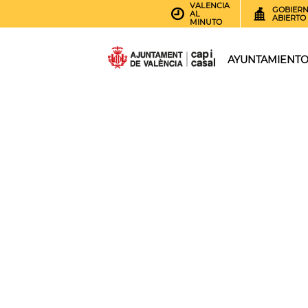
VALENCIA
GOBIER
AL
ABIERTO
MINUTO
AYUNTAMIENT