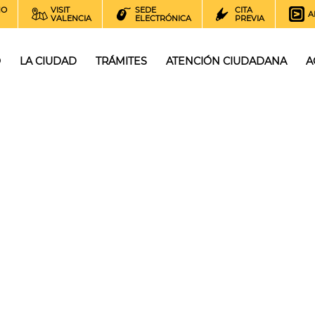
NO
VISIT
SEDE
CITA
A
VALENCIA
ELECTRÓNICA
PREVIA
O
LA CIUDAD
TRÁMITES
ATENCIÓN CIUDADANA
A