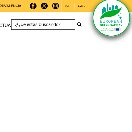
PPVALÈNCIA
VAL
CAS
CTUALIDAD