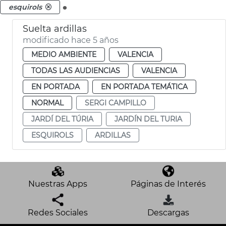
.
esquirols
Suelta ardillas
modificado hace 5 años
MEDIO AMBIENTE
VALENCIA
TODAS LAS AUDIENCIAS
VALENCIA
EN PORTADA
EN PORTADA TEMÁTICA
NORMAL
SERGI CAMPILLO
JARDÍ DEL TÚRIA
JARDÍN DEL TURIA
ESQUIROLS
ARDILLAS
Nuestras Apps
Páginas de Interés
Redes Sociales
Descargas