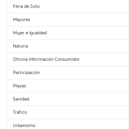
Feria de Julio
Mayores
Mujer e Igualdad
Naturia
Oficina Información Consumidor
Participación
Playas
Sanidad
Tráfico
Urbanismo