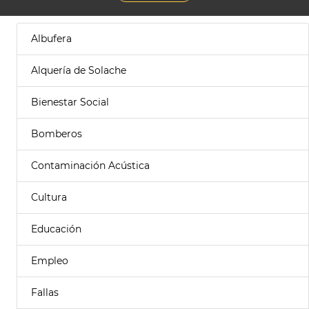
Albufera
Alquería de Solache
Bienestar Social
Bomberos
Contaminación Acústica
Cultura
Educación
Empleo
Fallas