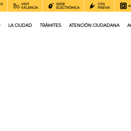
NO
VISIT
SEDE
CITA
A
VALENCIA
ELECTRÓNICA
PREVIA
O
LA CIUDAD
TRÁMITES
ATENCIÓN CIUDADANA
A