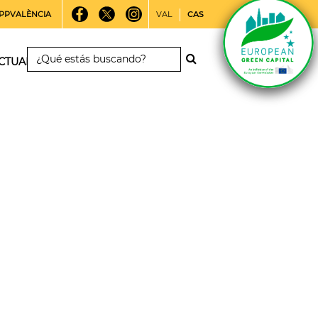
PPVALÈNCIA
VAL
CAS
CTUALIDAD