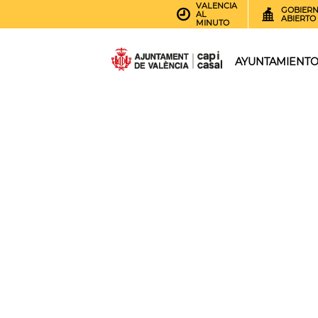
VALENCIA
GOBIER
AL
ABIERTO
MINUTO
AYUNTAMIENT