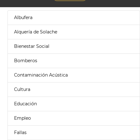
Albufera
Alquería de Solache
Bienestar Social
Bomberos
Contaminación Acústica
Cultura
Educación
Empleo
Fallas