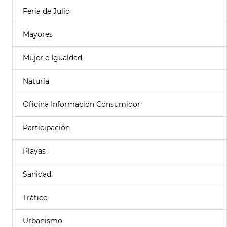
Feria de Julio
Mayores
Mujer e Igualdad
Naturia
Oficina Información Consumidor
Participación
Playas
Sanidad
Tráfico
Urbanismo