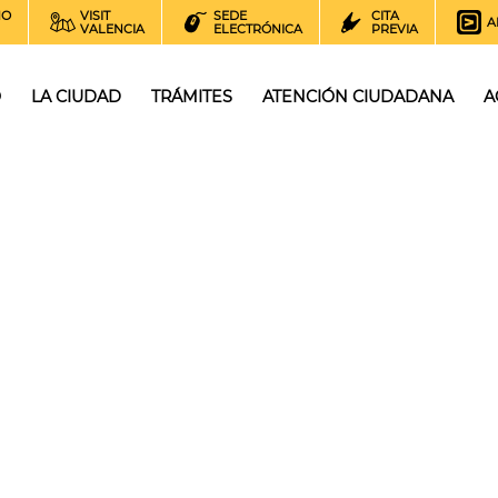
NO
VISIT
SEDE
CITA
A
VALENCIA
ELECTRÓNICA
PREVIA
O
LA CIUDAD
TRÁMITES
ATENCIÓN CIUDADANA
A