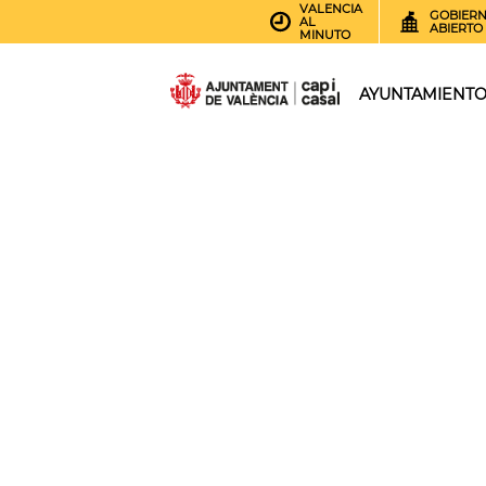
VALENCIA
GOBIER
AL
ABIERTO
MINUTO
AYUNTAMIENT