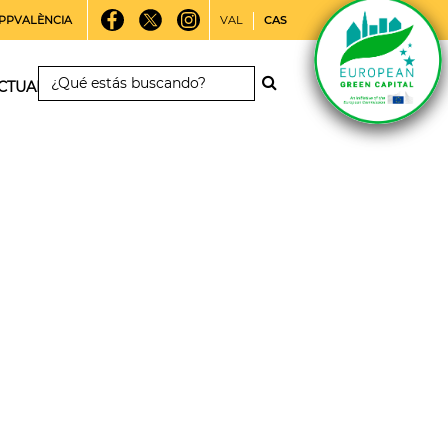
PPVALÈNCIA
VAL
CAS
CTUALIDAD