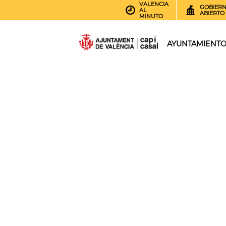
VALENCIA
GOBIER
AL
ABIERTO
MINUTO
AYUNTAMIENT