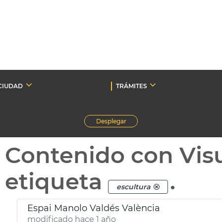
CIUDAD
TRÁMITES
Desplegar
Contenido con Vis
etiqueta
.
escultura
Espai Manolo Valdés València
modificado hace 1 año