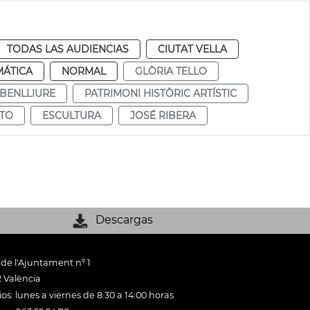
TODAS LAS AUDIENCIAS
CIUTAT VELLA
MÁTICA
NORMAL
GLÒRIA TELLO
BENLLIURE
PATRIMONI HISTÒRIC ARTÍSTIC
TO
ESCULTURA
JOSÉ RIBERA
Descargas
 de l'Ajuntament nº 1
 València
os: lunes a viernes de 8:30 a 14:00 horas