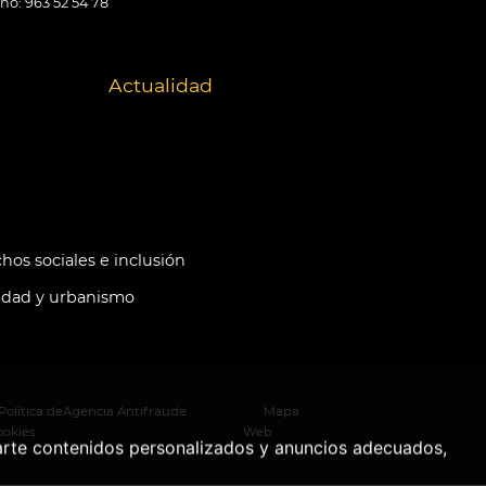
ono: 963 52 54 78
Actualidad
hos sociales e inclusión
idad y urbanismo
Política de
Agencia Antifraude
Mapa
ookies
Web
arte contenidos personalizados y anuncios adecuados,