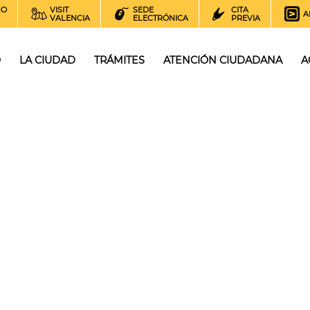
NO
VISIT
SEDE
CITA
A
VALENCIA
ELECTRÓNICA
PREVIA
O
LA CIUDAD
TRÁMITES
ATENCIÓN CIUDADANA
A