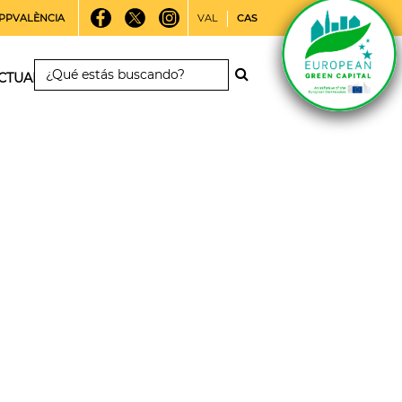
PPVALÈNCIA
VAL
CAS
CTUALIDAD