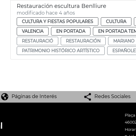
Restauración escultura Benlliure
modificado hace 4 años
CULTURA Y FIESTAS POPULARES
CULTURA
VALENCIA
EN PORTADA
EN PORTADA TE
RESTAURACIÓ
RESTAURACIÓN
MARIANO 
PATRIMONIO HISTÓRICO ARTÍSTICO
ESPAÑOLE
Páginas de Interés
Redes Sociales
Plaça
46002
Horari