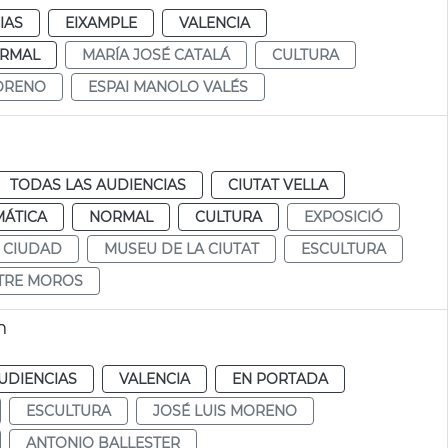
IAS
EIXAMPLE
VALENCIA
RMAL
MARÍA JOSÉ CATALÁ
CULTURA
MORENO
ESPAI MANOLO VALÉS
TODAS LAS AUDIENCIAS
CIUTAT VELLA
MÁTICA
NORMAL
CULTURA
EXPOSICIÓ
 CIUDAD
MUSEU DE LA CIUTAT
ESCULTURA
STRE MOROS
n
UDIENCIAS
VALENCIA
EN PORTADA
ESCULTURA
JOSÉ LUIS MORENO
ANTONIO BALLESTER