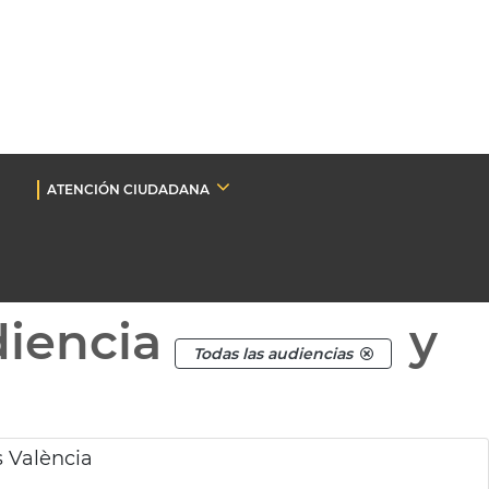
ATENCIÓN CIUDADANA
diencia
y
Todas las audiencias
s València