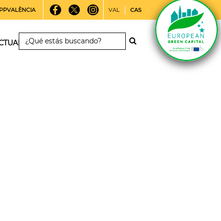
PPVALÈNCIA
VAL
CAS
CTUALIDAD