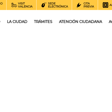
NO
VISIT
SEDE
CITA
A
VALENCIA
ELECTRÓNICA
PREVIA
O
LA CIUDAD
TRÁMITES
ATENCIÓN CIUDADANA
A