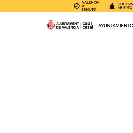
VALENCIA
GOBIER
AL
ABIERTO
MINUTO
AYUNTAMIENT