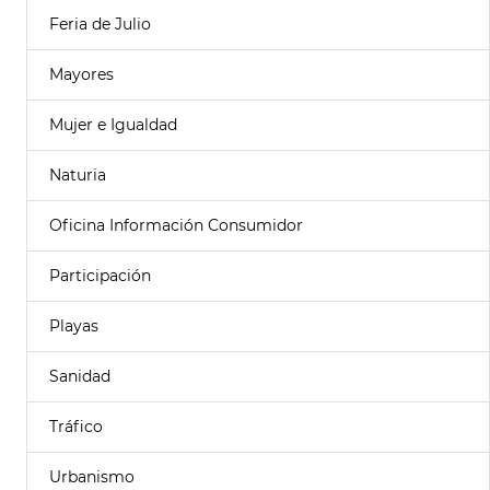
Feria de Julio
Mayores
Mujer e Igualdad
Naturia
Oficina Información Consumidor
Participación
Playas
Sanidad
Tráfico
Urbanismo