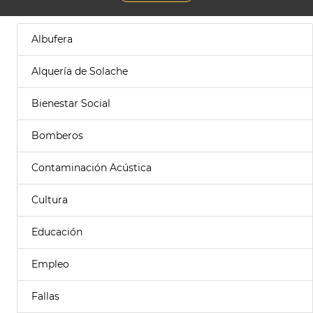
Albufera
Alquería de Solache
Bienestar Social
Bomberos
Contaminación Acústica
Cultura
Educación
Empleo
Fallas