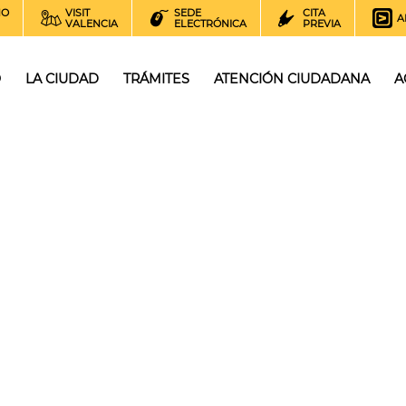
NO
VISIT
SEDE
CITA
A
VALENCIA
ELECTRÓNICA
PREVIA
O
LA CIUDAD
TRÁMITES
ATENCIÓN CIUDADANA
A