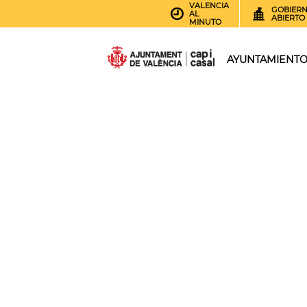
VALENCIA
GOBIER
AL
ABIERTO
MINUTO
AYUNTAMIENT