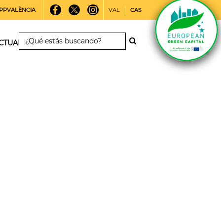
PPVALÈNCIA
VAL
CAS
CTUALIDAD