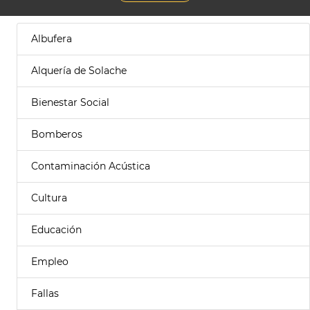
Albufera
Alquería de Solache
Bienestar Social
Bomberos
Contaminación Acústica
Cultura
Educación
Empleo
Fallas