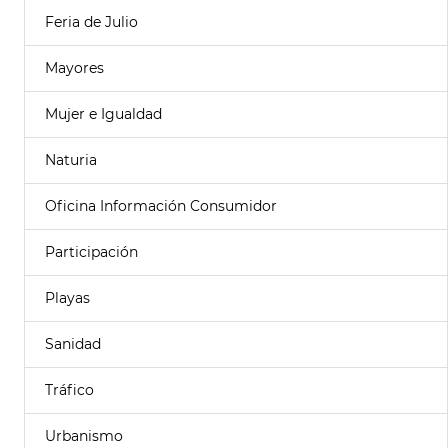
Feria de Julio
Mayores
Mujer e Igualdad
Naturia
Oficina Información Consumidor
Participación
Playas
Sanidad
Tráfico
Urbanismo