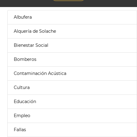
Albufera
Alquería de Solache
Bienestar Social
Bomberos
Contaminación Acústica
Cultura
Educación
Empleo
Fallas