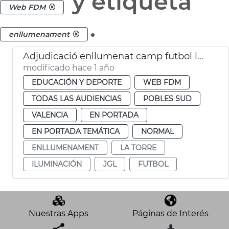
y etiqueta
Web FDM
.
enllumenament
Adjudicació enllumenat camp futbol la Torre València
modificado hace 1 año
EDUCACIÓN Y DEPORTE
WEB FDM
TODAS LAS AUDIENCIAS
POBLES SUD
VALENCIA
EN PORTADA
EN PORTADA TEMÁTICA
NORMAL
ENLLUMENAMENT
LA TORRE
ILUMINACIÓN
JGL
FUTBOL
Nuestras Apps
Páginas de Interés