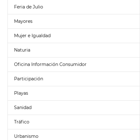
Feria de Julio
Mayores
Mujer e Igualdad
Naturia
Oficina Información Consumidor
Participación
Playas
Sanidad
Tráfico
Urbanismo