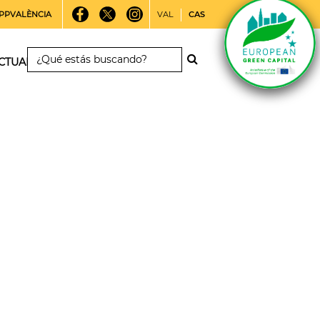
PPVALÈNCIA
VAL
CAS
CTUALIDAD