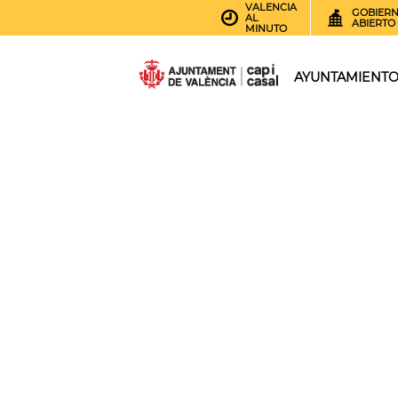
VALENCIA
GOBIER
AL
ABIERTO
MINUTO
AYUNTAMIENT