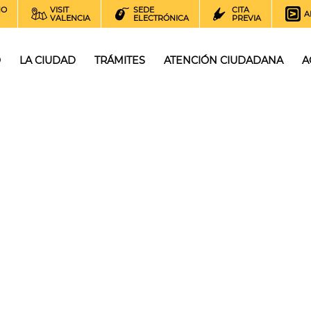
NO
VISIT
SEDE
CITA
A
VALENCIA
ELECTRÓNICA
PREVIA
O
LA CIUDAD
TRÁMITES
ATENCIÓN CIUDADANA
A