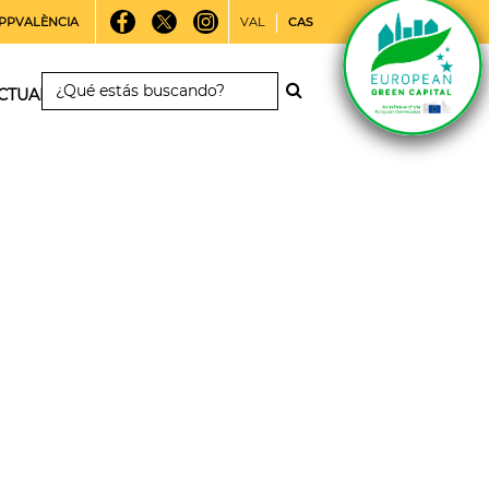
PPVALÈNCIA
VAL
CAS
CTUALIDAD