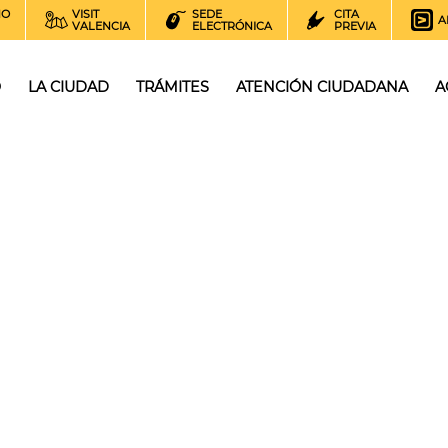
NO
VISIT
SEDE
CITA
A
VALENCIA
ELECTRÓNICA
PREVIA
O
LA CIUDAD
TRÁMITES
ATENCIÓN CIUDADANA
A