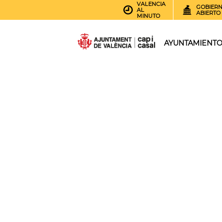
VALENCIA
GOBIER
AL
ABIERTO
MINUTO
AYUNTAMIENT