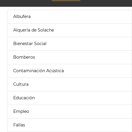
Albufera
Alquería de Solache
Bienestar Social
Bomberos
Contaminación Acústica
Cultura
Educación
Empleo
Fallas