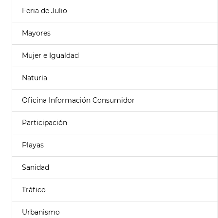
Feria de Julio
Mayores
Mujer e Igualdad
Naturia
Oficina Información Consumidor
Participación
Playas
Sanidad
Tráfico
Urbanismo