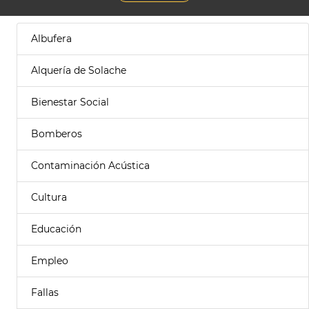
Albufera
Alquería de Solache
Bienestar Social
Bomberos
Contaminación Acústica
Cultura
Educación
Empleo
Fallas