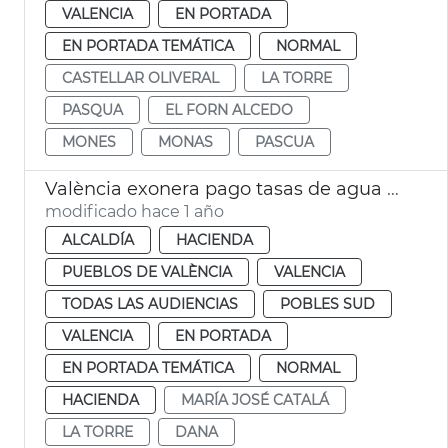
VALENCIA
EN PORTADA
EN PORTADA TEMÁTICA
NORMAL
CASTELLAR OLIVERAL
LA TORRE
PASQUA
EL FORN ALCEDO
MONES
MONAS
PASCUA
València exonera pago tasas de agua y alcantarillado a pedanías afectadas por dana
modificado hace 1 año
ALCALDÍA
HACIENDA
PUEBLOS DE VALÈNCIA
VALENCIA
TODAS LAS AUDIENCIAS
POBLES SUD
VALENCIA
EN PORTADA
EN PORTADA TEMÁTICA
NORMAL
HACIENDA
MARÍA JOSÉ CATALÁ
LA TORRE
DANA