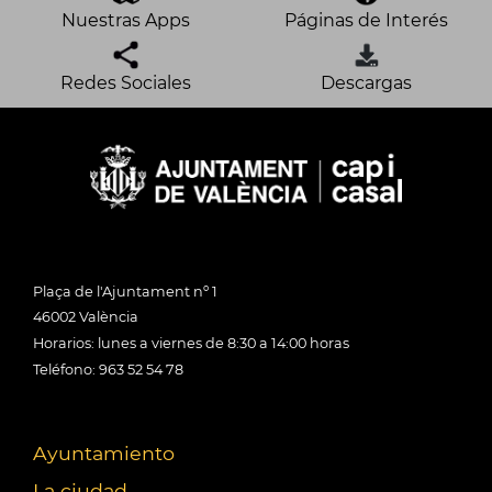
Nuestras Apps
Páginas de Interés
Redes Sociales
Descargas
Plaça de l'Ajuntament nº 1
46002 València
Horarios: lunes a viernes de 8:30 a 14:00 horas
Teléfono: 963 52 54 78
Ayuntamiento
La ciudad