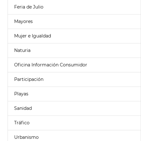
Feria de Julio
Mayores
Mujer e Igualdad
Naturia
Oficina Información Consumidor
Participación
Playas
Sanidad
Tráfico
Urbanismo