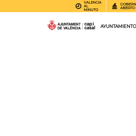
VALENCIA
GOBIER
AL
ABIERTO
MINUTO
AYUNTAMIENT