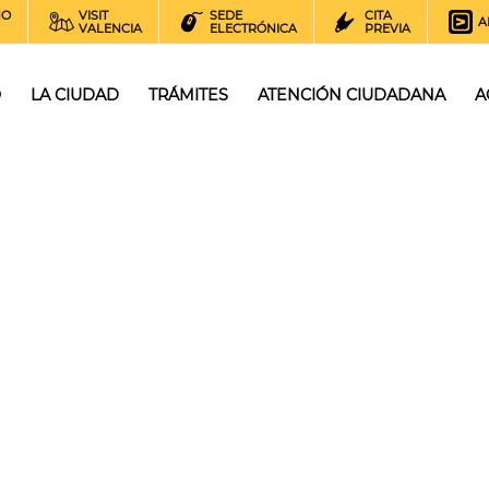
NO
VISIT
SEDE
CITA
A
VALENCIA
ELECTRÓNICA
PREVIA
O
LA CIUDAD
TRÁMITES
ATENCIÓN CIUDADANA
A