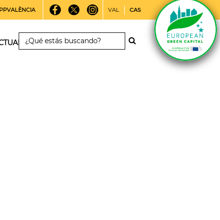
PPVALÈNCIA
VAL
CAS
CTUALIDAD