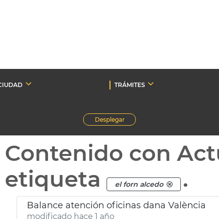
CIUDAD
TRÁMITES
Desplegar
Contenido con Act
etiqueta
.
el forn alcedo
Balance atención oficinas dana València
modificado hace 1 año