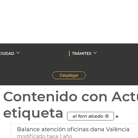
CIUDAD
TRÁMITES
Desplegar
Contenido con Act
etiqueta
.
el forn alcedo
Balance atención oficinas dana València
modificado hace 1 año