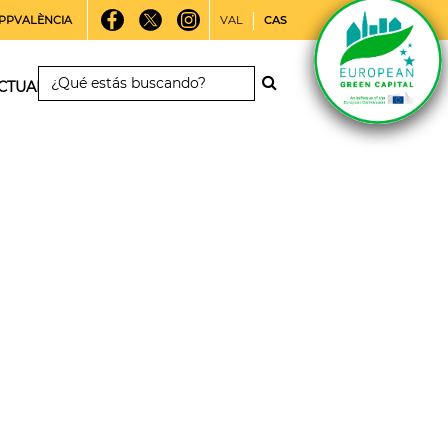
PPVALÈNCIA
VAL
CAS
CTUALIDAD