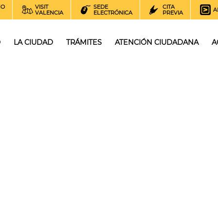
NO
VISIT
SEDE
CITA
A
VALENCIA
ELECTRÓNICA
PREVIA
O
LA CIUDAD
TRÁMITES
ATENCIÓN CIUDADANA
A