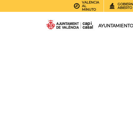
VALENCIA
GOBIER
AL
ABIERTO
MINUTO
AYUNTAMIENT