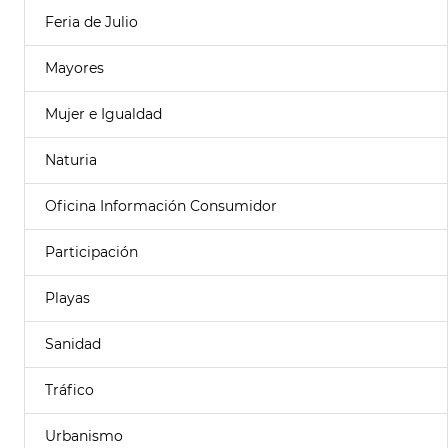
Feria de Julio
Mayores
Mujer e Igualdad
Naturia
Oficina Información Consumidor
Participación
Playas
Sanidad
Tráfico
Urbanismo