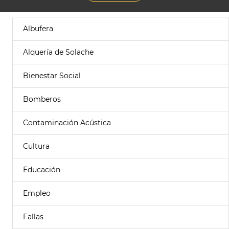
Albufera
Alquería de Solache
Bienestar Social
Bomberos
Contaminación Acústica
Cultura
Educación
Empleo
Fallas