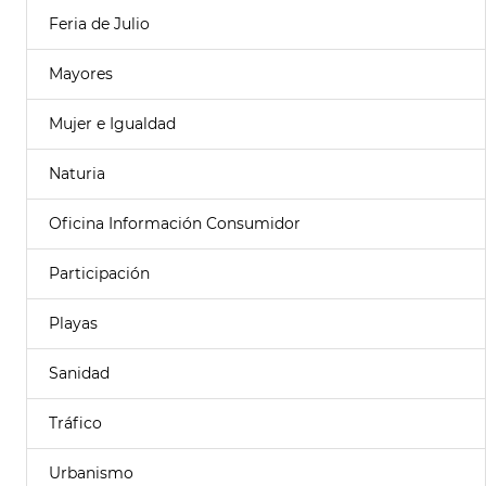
Feria de Julio
Mayores
Mujer e Igualdad
Naturia
Oficina Información Consumidor
Participación
Playas
Sanidad
Tráfico
Urbanismo