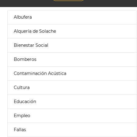
Albufera
Alquería de Solache
Bienestar Social
Bomberos
Contaminación Acústica
Cultura
Educación
Empleo
Fallas