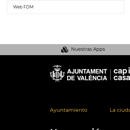
Web FDM
Nuestras Apps
Ayuntamiento
La ciud