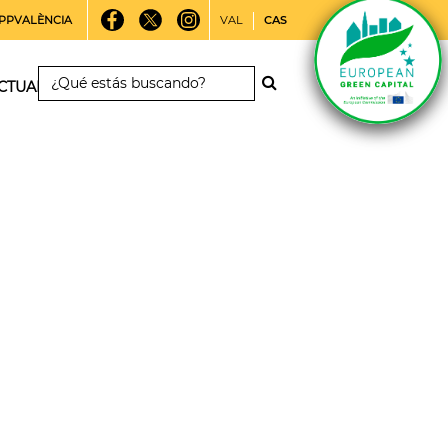
PPVALÈNCIA
VAL
CAS
CTUALIDAD