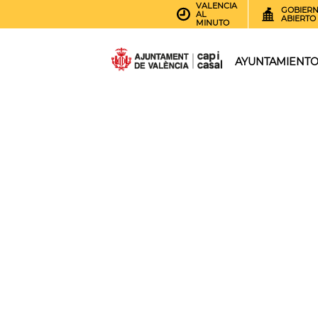
VALENCIA
GOBIER
AL
ABIERTO
MINUTO
AYUNTAMIENT