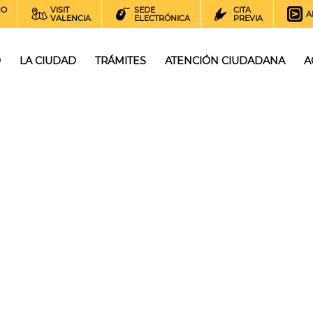
NO
VISIT
SEDE
CITA
A
VALENCIA
ELECTRÓNICA
PREVIA
O
LA CIUDAD
TRÁMITES
ATENCIÓN CIUDADANA
A