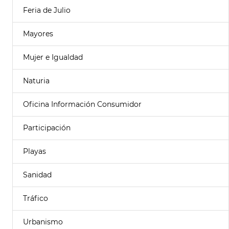
Feria de Julio
Mayores
Mujer e Igualdad
Naturia
Oficina Información Consumidor
Participación
Playas
Sanidad
Tráfico
Urbanismo