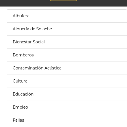
Albufera
Alquería de Solache
Bienestar Social
Bomberos
Contaminación Acústica
Cultura
Educación
Empleo
Fallas