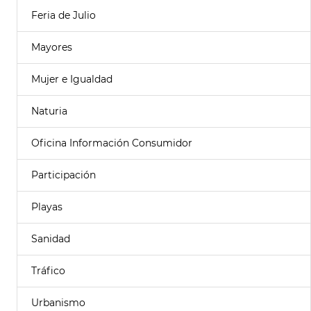
Feria de Julio
Mayores
Mujer e Igualdad
Naturia
Oficina Información Consumidor
Participación
Playas
Sanidad
Tráfico
Urbanismo