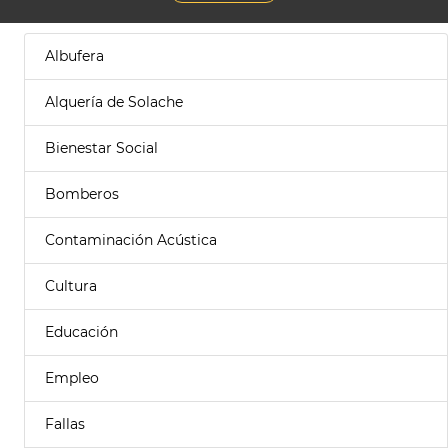
Albufera
Alquería de Solache
Bienestar Social
Bomberos
Contaminación Acústica
Cultura
Educación
Empleo
Fallas