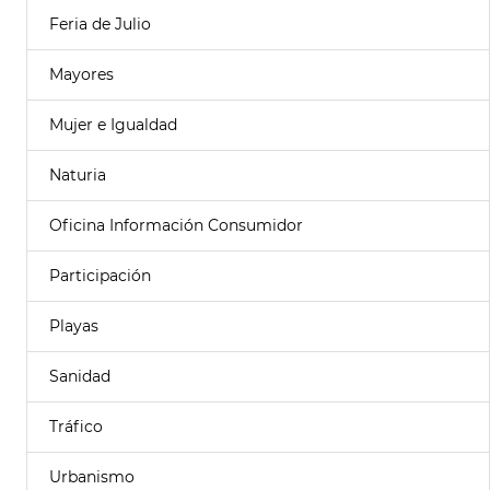
Feria de Julio
Mayores
Mujer e Igualdad
Naturia
Oficina Información Consumidor
Participación
Playas
Sanidad
Tráfico
Urbanismo