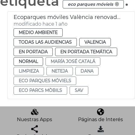
etiqueta
.
eco parques móviels
Ecoparques móviles València renovados y accesibles
modificado hace 1 año
MEDIO AMBIENTE
TODAS LAS AUDIENCIAS
VALENCIA
EN PORTADA
EN PORTADA TEMÁTICA
NORMAL
MARÍA JOSÉ CATALÁ
LIMPIEZA
NETEJA
DANA
ECO PARQUES MÓVIELS
ECO PARCS MÒBILS
SAV
Nuestras Apps
Páginas de Interés