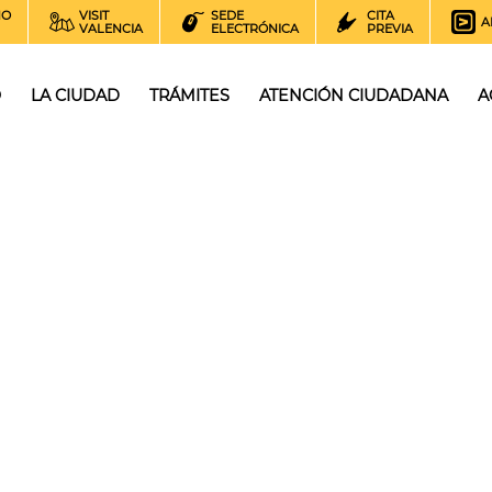
NO
VISIT
SEDE
CITA
A
VALENCIA
ELECTRÓNICA
PREVIA
O
LA CIUDAD
TRÁMITES
ATENCIÓN CIUDADANA
A