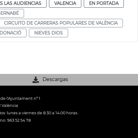
S LAS AUDIENCIAS
VALENCIA
EN PORTADA
BERNABÉ
CIRCUITO DE CARRERAS POPULARES DE VALÈNCIA
DONACIÓ
NIEVES DIOS
Descargas
 de l'Ajuntament nº 1
 València
os: lunes a viernes de 8:30 a 14:00 horas
ono: 963 52 54 78