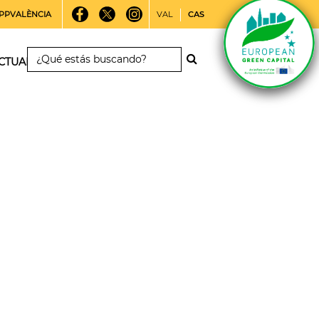
PPVALÈNCIA
VAL
CAS
CTUALIDAD