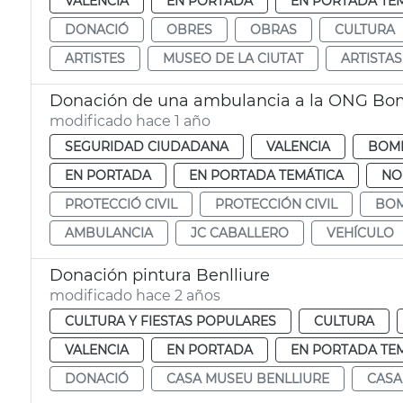
VALENCIA
EN PORTADA
EN PORTADA TE
DONACIÓ
OBRES
OBRAS
CULTURA
ARTISTES
MUSEO DE LA CIUTAT
ARTISTAS
Donación de una ambulancia a la ONG Bo
modificado hace 1 año
SEGURIDAD CIUDADANA
VALENCIA
BOM
EN PORTADA
EN PORTADA TEMÁTICA
NO
PROTECCIÓ CIVIL
PROTECCIÓN CIVIL
BO
AMBULANCIA
JC CABALLERO
VEHÍCULO
Donación pintura Benlliure
modificado hace 2 años
CULTURA Y FIESTAS POPULARES
CULTURA
VALENCIA
EN PORTADA
EN PORTADA TE
DONACIÓ
CASA MUSEU BENLLIURE
CASA