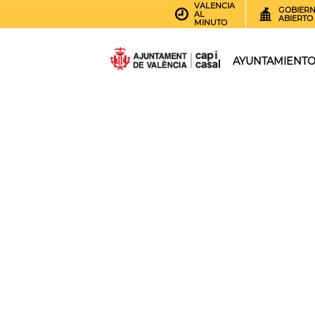
VALENCIA
GOBIER
AL
ABIERTO
MINUTO
AYUNTAMIENT