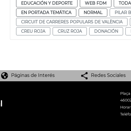
EDUCACIÓN Y DEPORTE
WEB FDM
TODA
EN PORTADA TEMÁTICA
NORMAL
PILAR 
CIRCUIT DE CARRERES POPULARS DE VALÈNCIA
CREU ROJA
CRUZ ROJA
DONACIÓN
Páginas de Interés
Redes Sociales
Plaça
46002
Horari
Teléf