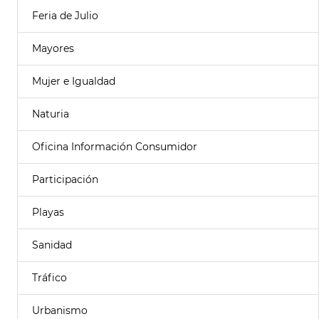
Feria de Julio
Mayores
Mujer e Igualdad
Naturia
Oficina Información Consumidor
Participación
Playas
Sanidad
Tráfico
Urbanismo