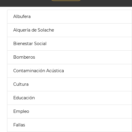
Albufera
Alquería de Solache
Bienestar Social
Bomberos
Contaminación Acústica
Cultura
Educación
Empleo
Fallas