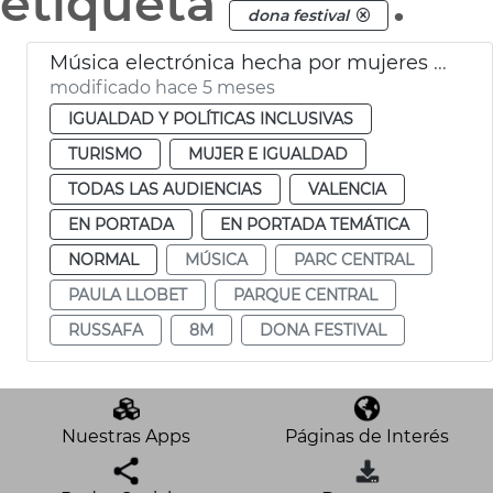
etiqueta
.
dona festival
Música electrónica hecha por mujeres València 8M
modificado hace 5 meses
IGUALDAD Y POLÍTICAS INCLUSIVAS
TURISMO
MUJER E IGUALDAD
TODAS LAS AUDIENCIAS
VALENCIA
EN PORTADA
EN PORTADA TEMÁTICA
NORMAL
MÚSICA
PARC CENTRAL
PAULA LLOBET
PARQUE CENTRAL
RUSSAFA
8M
DONA FESTIVAL
Nuestras Apps
Páginas de Interés