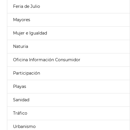
Feria de Julio
Mayores
Mujer e Igualdad
Naturia
Oficina Información Consumidor
Participación
Playas
Sanidad
Tráfico
Urbanismo