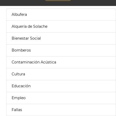
Albufera
Alquería de Solache
Bienestar Social
Bomberos
Contaminación Acústica
Cultura
Educación
Empleo
Fallas