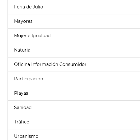
Feria de Julio
Mayores
Mujer e Igualdad
Naturia
Oficina Información Consumidor
Participación
Playas
Sanidad
Tráfico
Urbanismo