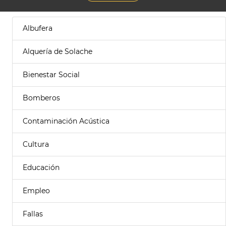
Albufera
Alquería de Solache
Bienestar Social
Bomberos
Contaminación Acústica
Cultura
Educación
Empleo
Fallas