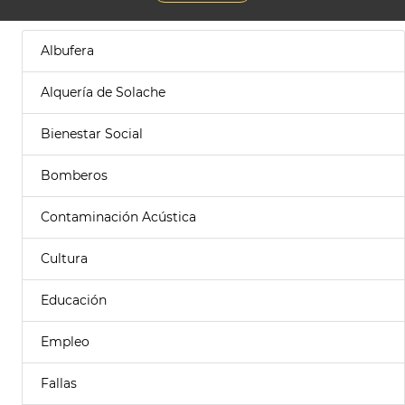
Albufera
Alquería de Solache
Bienestar Social
Bomberos
Contaminación Acústica
Cultura
Educación
Empleo
Fallas