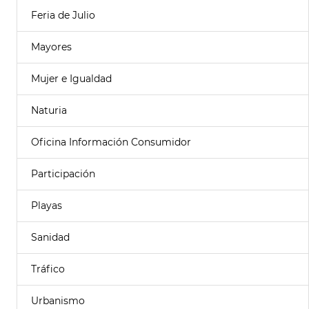
Feria de Julio
Mayores
Mujer e Igualdad
Naturia
Oficina Información Consumidor
Participación
Playas
Sanidad
Tráfico
Urbanismo