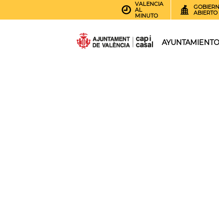
VALENCIA
GOBIER
AL
ABIERTO
MINUTO
AYUNTAMIENT