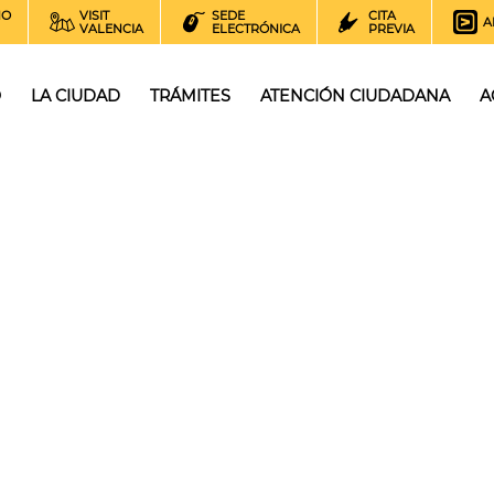
NO
VISIT
SEDE
CITA
A
VALENCIA
ELECTRÓNICA
PREVIA
O
LA CIUDAD
TRÁMITES
ATENCIÓN CIUDADANA
A