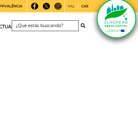
PPVALÈNCIA
VAL
CAS
CTUALIDAD