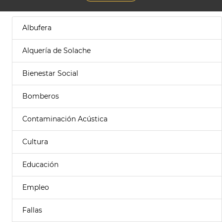
Albufera
Alquería de Solache
Bienestar Social
Bomberos
Contaminación Acústica
Cultura
Educación
Empleo
Fallas