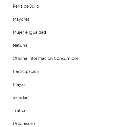
Feria de Julio
Mayores
Mujer e Igualdad
Naturia
Oficina Información Consumidor
Participación
Playas
Sanidad
Tráfico
Urbanismo