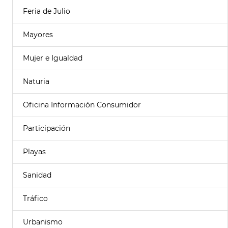
Feria de Julio
Mayores
Mujer e Igualdad
Naturia
Oficina Información Consumidor
Participación
Playas
Sanidad
Tráfico
Urbanismo