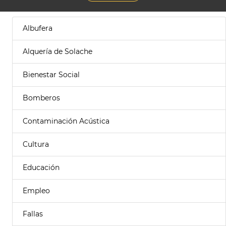
Albufera
Alquería de Solache
Bienestar Social
Bomberos
Contaminación Acústica
Cultura
Educación
Empleo
Fallas