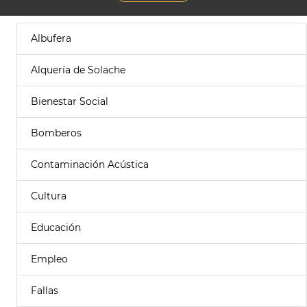
Albufera
Alquería de Solache
Bienestar Social
Bomberos
Contaminación Acústica
Cultura
Educación
Empleo
Fallas