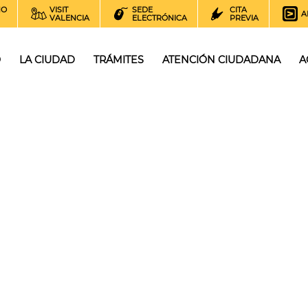
NO
VISIT
SEDE
CITA
A
VALENCIA
ELECTRÓNICA
PREVIA
O
LA CIUDAD
TRÁMITES
ATENCIÓN CIUDADANA
A