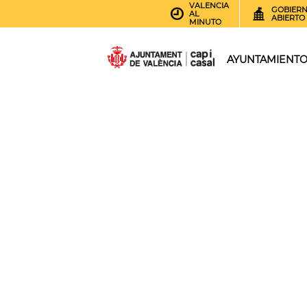
VALENCIA
GOBIER
AL
ABIERTO
MINUTO
AYUNTAMIENT