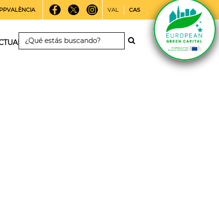
PPVALÈNCIA
VAL
CAS
CTUALIDAD