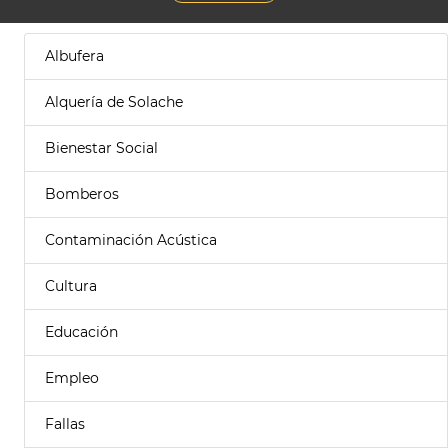
Albufera
Alquería de Solache
Bienestar Social
Bomberos
Contaminación Acústica
Cultura
Educación
Empleo
Fallas