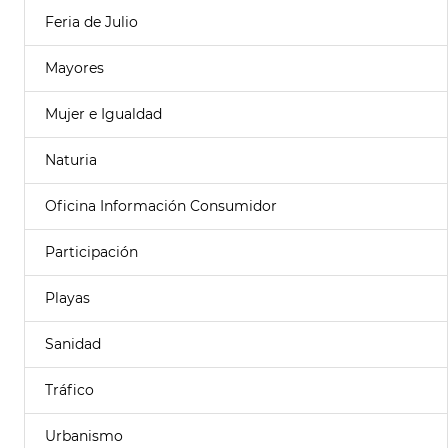
Feria de Julio
Mayores
Mujer e Igualdad
Naturia
Oficina Información Consumidor
Participación
Playas
Sanidad
Tráfico
Urbanismo