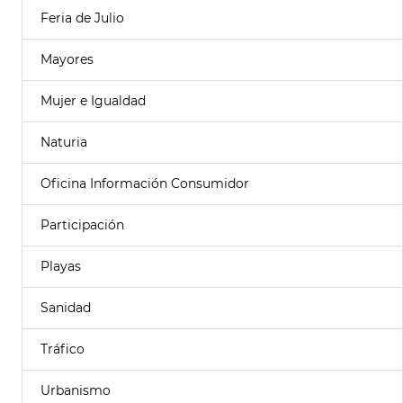
Feria de Julio
Mayores
Mujer e Igualdad
Naturia
Oficina Información Consumidor
Participación
Playas
Sanidad
Tráfico
Urbanismo